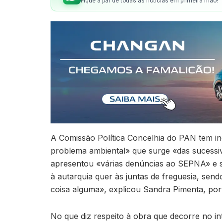
Fique a par de todas as notícias em primeira mão!
A Comissão Política Concelhia do PAN tem in
problema ambiental» que surge «das sucessiva
apresentou «várias denúncias ao SEPNA» e s
à autarquia quer às juntas de freguesia, sen
coisa alguma», explicou Sandra Pimenta, por
No que diz respeito à obra que decorre no in