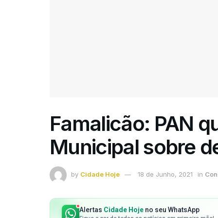
Famalicão: PAN q
Municipal sobre d
by
Cidade Hoje
18 de Junho, 2021
in
Con
Alertas
Cidade Hoje
no seu WhatsApp