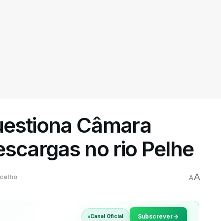
uestiona Câmara
escargas no rio Pelhe
A
celho
A
Subscrever
Canal Oficial