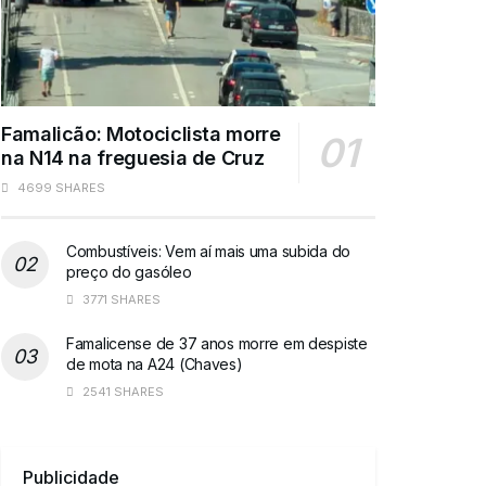
Famalicão: Motociclista morre
na N14 na freguesia de Cruz
4699 SHARES
Combustíveis: Vem aí mais uma subida do
preço do gasóleo
3771 SHARES
Famalicense de 37 anos morre em despiste
de mota na A24 (Chaves)
2541 SHARES
Publicidade