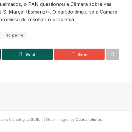
 Queimados, o PAN questionou a Câmara sobre «as
S. Marçal (Esmeriz)». O partido dirigiu-se à Câmara
romisso de resolver o problema.
rio pelhe
Send
Send
F
rceiro tecnológico
Softbit
|
Stock images by
Depositphotos